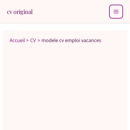
Aller
cv original
au
MAI
contenu
MEN
Accueil
CV
modele cv emploi vacances