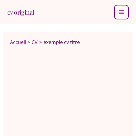
Aller
cv original
au
MAI
contenu
MEN
Accueil
CV
exemple cv titre